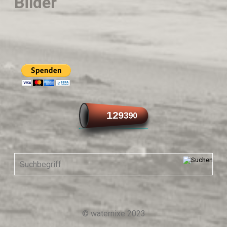
Bilder
129390
© waternixe 2023