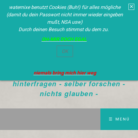
✕
waternixe benutzt Cookies (Buh!) für alles mögliche
(damit du dein Passwort nicht immer wieder eingeben
mußt, NSA usw)
Durch deinen Besuch stimmst du dem zu.
OH-MIR DOCH EGAL
Waternixe
OK
Die Wahrheit siegt immer - NEIN
DER BEVORMUNDUNG - alles
niemals bring mich hier weg
hinterfragen - selber forschen -
nichts glauben -
☰ MENÜ