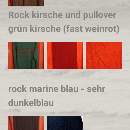
Rock kirsche und pullover
grün kirsche (fast weinrot)
rock marine blau - sehr
dunkelblau