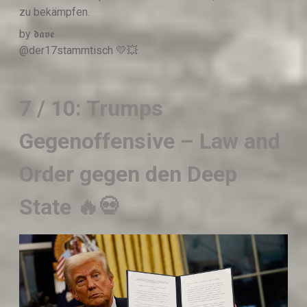
zu bekämpfen.
by 𝖉𝖆𝖛𝖊
@der17stammtisch 💛💥
7 / 10: Trumps
Gegenoffensive – Law and
Order gegen den Deep
State 🔥💀