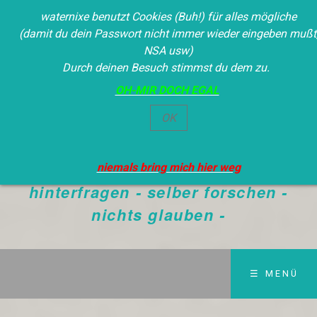
waternixe benutzt Cookies (Buh!) für alles mögliche
(damit du dein Passwort nicht immer wieder eingeben mußt
NSA usw)
Durch deinen Besuch stimmst du dem zu.
OH-MIR DOCH EGAL
Waternixe
OK
Die Wahrheit siegt immer - NEIN
DER BEVORMUNDUNG - alles
niemals bring mich hier weg
hinterfragen - selber forschen -
nichts glauben -
☰ MENÜ