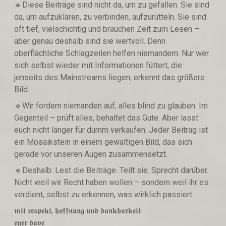
🔹Diese Beiträge sind nicht da, um zu gefallen. Sie sind
da, um aufzuklären, zu verbinden, aufzurütteln. Sie sind
oft tief, vielschichtig und brauchen Zeit zum Lesen –
aber genau deshalb sind sie wertvoll. Denn
oberflächliche Schlagzeilen helfen niemandem. Nur wer
sich selbst wieder mit Informationen füttert, die
jenseits des Mainstreams liegen, erkennt das größere
Bild.
🔹Wir fordern niemanden auf, alles blind zu glauben. Im
Gegenteil – prüft alles, behaltet das Gute. Aber lasst
euch nicht länger für dumm verkaufen. Jeder Beitrag ist
ein Mosaikstein in einem gewaltigen Bild, das sich
gerade vor unseren Augen zusammensetzt.
🔹Deshalb: Lest die Beiträge. Teilt sie. Sprecht darüber.
Nicht weil wir Recht haben wollen – sondern weil ihr es
verdient, selbst zu erkennen, was wirklich passiert.
𝖒𝖎𝖙 𝖗𝖊𝖘𝖕𝖊𝖐𝖙, 𝖍𝖔𝖋𝖋𝖓𝖚𝖓𝖌 𝖚𝖓𝖉 𝖉𝖆𝖓𝖐𝖇𝖆𝖗𝖐𝖊𝖎𝖙
𝖊𝖚𝖊𝖗 𝖉𝖆𝖛𝖊