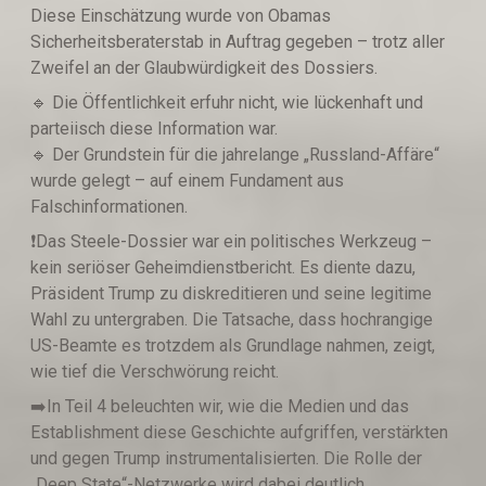
Diese Einschätzung wurde von Obamas
Sicherheitsberaterstab in Auftrag gegeben – trotz aller
Zweifel an der Glaubwürdigkeit des Dossiers.
🔹️ Die Öffentlichkeit erfuhr nicht, wie lückenhaft und
parteiisch diese Information war.
🔹️ Der Grundstein für die jahrelange „Russland-Affäre“
wurde gelegt – auf einem Fundament aus
Falschinformationen.
❗️Das Steele-Dossier war ein politisches Werkzeug –
kein seriöser Geheimdienstbericht. Es diente dazu,
Präsident Trump zu diskreditieren und seine legitime
Wahl zu untergraben. Die Tatsache, dass hochrangige
US-Beamte es trotzdem als Grundlage nahmen, zeigt,
wie tief die Verschwörung reicht.
➡️In Teil 4 beleuchten wir, wie die Medien und das
Establishment diese Geschichte aufgriffen, verstärkten
und gegen Trump instrumentalisierten. Die Rolle der
„Deep State“-Netzwerke wird dabei deutlich.