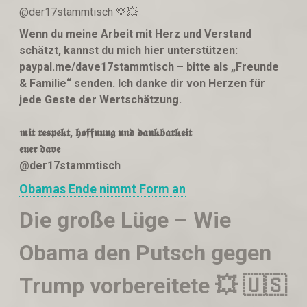
@der17stammtisch 💛💥
Wenn du meine Arbeit mit Herz und Verstand
schätzt, kannst du mich hier unterstützen:
paypal.me/dave17stammtisch – bitte als „Freunde
& Familie“ senden. Ich danke dir von Herzen für
jede Geste der Wertschätzung.
𝖒𝖎𝖙 𝖗𝖊𝖘𝖕𝖊𝖐𝖙, 𝖍𝖔𝖋𝖋𝖓𝖚𝖓𝖌 𝖚𝖓𝖉 𝖉𝖆𝖓𝖐𝖇𝖆𝖗𝖐𝖊𝖎𝖙
𝖊𝖚𝖊𝖗 𝖉𝖆𝖛𝖊
@der17stammtisch
Obamas Ende nimmt Form an
Die große Lüge – Wie
Obama den Putsch gegen
Trump vorbereitete 💥 🇺🇸