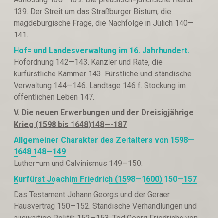
139. Der Streit um das Straßburger Bistum, die
magdeburgische Frage, die Nachfolge in Jülich 140—
141.
Hof= und Landesverwaltung im 16. Jahrhundert.
Hofordnung 142—143. Kanzler und Räte, die
kurfürstliche Kammer 143. Fürstliche und ständische
Verwaltung 144—146. Landtage 146 f. Stockung im
öffentlichen Leben 147.
V. Die neuen Erwerbungen und der Dreisigjährige
Krieg (1598 bis 1648
)148
—-187
Allgemeiner Charakter des Zeitalters von 1598—
1648
148—149
Luther=um und Calvinismus 149—150.
Kurfürst Joachim Friedrich (1598—1600) 150—157
Das Testament Johann Georgs und der Geraer
Hausvertrag 150—152. Ständische Verhandlungen und
auswärtige Politik 152—153. Tod Georg Friedrichs von