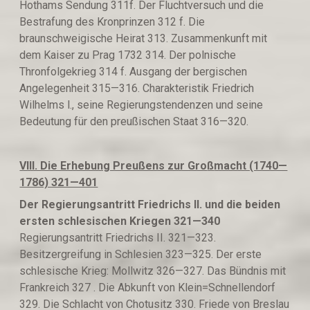
Hothams Sendung 311f. Der Fluchtversuch und die
Bestrafung des Kronprinzen 312 f. Die
braunschweigische Heirat 313. Zusammenkunft mit
dem Kaiser zu Prag 1732 314. Der polnische
Thronfolgekrieg 314 f. Ausgang der bergischen
Angelegenheit 315—316. Charakteristik Friedrich
Wilhelms l., seine Regierungstendenzen und seine
Bedeutung für den preußischen Staat 316—320.
VIII. Die Erhebung Preußens zur Gro
ß
macht (1740—
1786) 321—401
Der Regierungsantritt Friedrichs II. und die beiden
ersten schlesischen Kri
e
gen
321—340
Regierungsantritt Friedrichs II. 321—323.
Besitzergreifung in Schlesien 323—325. Der erste
schlesische Krieg: Mollwitz 326—327. Das Bündnis mit
Frankreich 327 . Die Abkunft von Klein=Schnellendorf
329. Die Schlacht von Chotusitz 330. Friede von Breslau