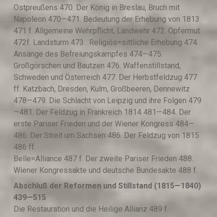
Ostpreußens 470. Der König in Breslau, Bruch mit
Napoleon 470—471. Bedeutung der Erhebung von 1813
471 f. Allgemeine Wehrpflicht, Landwehr 472. Opfermut
472f. Landsturm 473 . Religiös=sittliche Erhebung 474.
Ansänge des Befreiungskampfes 474—475.
Großgörschen und Bautzen 476. Waffenstillstand,
Schweden und Österreich 477. Der Herbstfeldzug 477
ff. Katzbach, Dresden, Kulm, Großbeeren, Dennewitz
478—479. Die Schlacht von Leipzig und ihre Folgen 479
—481. Der Feldzug in Frankreich 1814 481—484. Der
erste Pariser Frieden und der Wiener Kongress 484—
486. Der Streit um Sachsen 486. Der Feldzug von 1815
486 ff.
Belle=Alliance 487 f. Der zweite Pariser Frieden 488.
Wiener Kongressakte und deutsche Bundesakte 488 f.
Abschlu
ß
der Reformen und
S
tillstand (1815—1840)
439—515
Die Restauration und die Heilige Allianz 489 f.