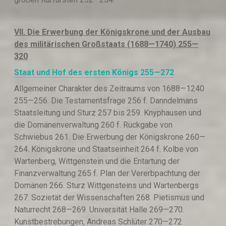
VII.
Die Erwerbung der Königskrone und der Ausbau
des militärischen Gro
ßs
taats (1688—1740)
255—
320
Staat und Hof des ersten Königs
255—272
Allgemeiner Charakter des Zeitraums von 1688—1240
255—256. Die Testamentsfrage 256 f. Danndelmans
Staatsleitung und Sturz 257 bis 259. Knyphausen und
die Domänenverwaltung 260 f. Rückgabe von
Schwiebus 261. Die Erwerbung der Königskrone 260—
264. Königskrone und Staatseinheit 264 f. Kolbe von
Wartenberg, Wittgenstein und die Entartung der
Finanzverwaltung 265 f. Plan der Vererbpachtung der
Domänen 266. Sturz Wittgensteins und Wartenbergs
267. Sozietät der Wissenschaften 268. Pietismus und
Naturrecht 268—269. Universität Halle 269—270.
Kunstbestrebungen, Andreas Schlüter 270—272