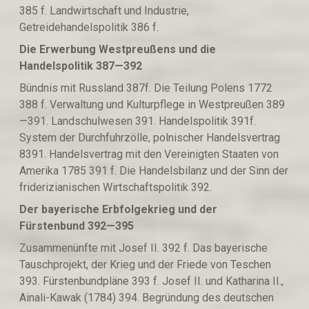
385 f. Landwirtschaft und Industrie,
Getreidehandelspolitik 386 f.
Die Erwerbung West
p
reußens und die
Handelspolitik 387—392
Bündnis mit Russland 387f. Die Teilung Polens 1772
388 f. Verwaltung und Kulturpflege in Westpreußen 389
—391. Landschulwesen 391. Handelspolitik 391f.
System der Durchfuhrzölle, polnischer Handelsvertrag
8391. Handelsvertrag mit den Vereinigten Staaten von
Amerika 1785 391 f. Die Handelsbilanz und der Sinn der
friderizianischen Wirtschaftspolitik 392.
Der bayerische Erbfolgekrieg und der
Fürstenbund
3
92—395
Zusammenünfte mit Josef II. 392 f. Das bayerische
Tauschprojekt, der Krieg und der Friede von Teschen
393. Fürstenbundpläne 393 f. Josef II. und Katharina II.,
Ainali-Kawak (1784) 394. Begründung des deutschen