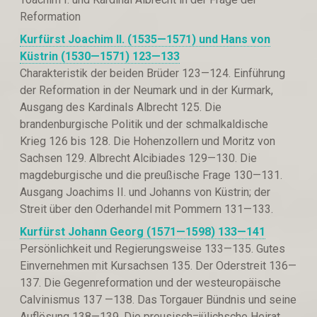
Reformation
Kurfürst Joachim II. (1535—1571) und Hans von
Küstrin (1530—1571)
123—133
Charakteristik der beiden Brüder 123—124. Einführung
der Reformation in der Neumark und in der Kurmark,
Ausgang des Kardinals Albrecht 125. Die
brandenburgische Politik und der schmalkaldische
Krieg 126 bis 128. Die Hohenzollern und Moritz von
Sachsen 129. Albrecht Alcibiades 129—130. Die
magdeburgische und die preußische Frage 130—131.
Ausgang Joachims II. und Johanns von Küstrin; der
Streit über den Oderhandel mit Pommern 131—133.
Kurfürst Johann Georg (1571—1598)
133—141
Persönlichkeit und Regierungsweise 133—135. Gutes
Einvernehmen mit Kursachsen 135. Der Oderstreit 136—
137. Die Gegenreformation und der westeuropäische
Calvinismus 137 —138. Das Torgauer Bündnis und seine
Auflösung 138—139. Die preusisch=jülichsche Heirat