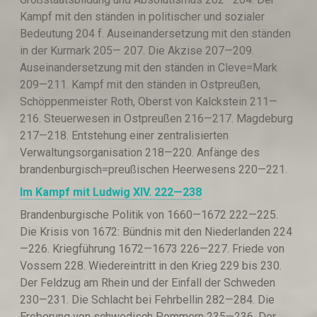
Kampf mit den ständen in politischer und sozialer
Bedeutung 204 f. Auseinandersetzung mit den ständen
in der Kurmark 205— 207. Die Akzise 207—209.
Auseinandersetzung mit den ständen in Cleve=Mark
209—211. Kampf mit den ständen in Ostpreußen,
Schöppenmeister Roth, Oberst von Kalckstein 211—
216. Steuerwesen in Ostpreußen 216—217. Magdeburg
217—218. Entstehung einer zentralisierten
Verwaltungsorganisation 218—220. Anfänge des
brandenburgisch=preußischen Heerwesens 220—221.
Im Kampf mit Ludwig XIV. 222—238
Brandenburgische Politik von 1660—1672 222—225.
Die Krisis von 1672: Bündnis mit den Niederlanden 224
—226. Kriegführung 1672—1673 226—227. Friede von
Vossem 228. Wiedereintritt in den Krieg 229 bis 230.
Der Feldzug am Rhein und der Einfall der Schweden
230—231. Die Schlacht bei Fehrbellin 282—284. Die
Eroberung von schwedisch Pommern 235—236. Der