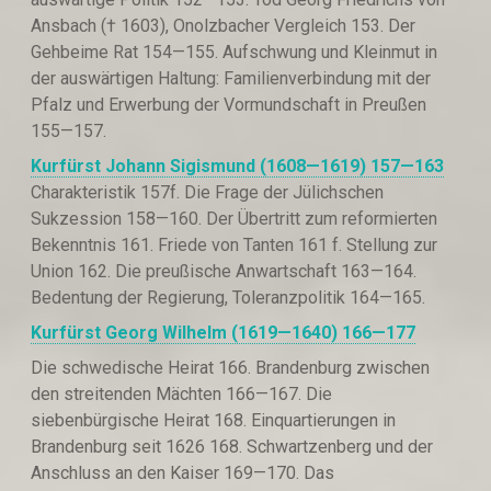
Ansbach († 1603), Onolzbacher Vergleich 153. Der
Gehbeime Rat 154—155. Aufschwung und Kleinmut in
der auswärtigen Haltung: Familienverbindung mit der
Pfalz und Erwerbung der Vormundschaft in Preußen
155—157.
Kurfürst Johann Sigismund (1608—161
9) 157—163
Charakteristik 157f. Die Frage der Jülichschen
Sukzession 158—160. Der Übertritt zum reformierten
Bekenntnis 161. Friede von Tanten 161 f. Stellung zur
Union 162. Die preußische Anwartschaft 163—164.
Bedentung der Regierung, Toleranzpolitik 164—165.
Kurfürst Georg Wilhelm (1619—1640
) 166—177
Die schwedische Heirat 166. Brandenburg zwischen
den streitenden Mächten 166—167. Die
siebenbürgische Heirat 168. Einquartierungen in
Brandenburg seit 1626 168. Schwartzenberg und der
Anschluss an den Kaiser 169—170. Das