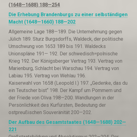
(1648—1688
)
188—2
54
Die Erhebung Brandenburgs zu einer selbständigen
Macht (1648—1660) 188—202
Allgemeine Lage 188—189. Die Unternehmung gegen
Jülich 189. Sturz Burgsdorffs, Waldeck, der politische
Umschwung von 1653 189 bis 191. Waldecks
Unionspläne 191— 192. Der schwedisch=polnische
Krieg 192. Der Königsberger Vertrag 193. Vertrag von
Marienburg, Schlacht bei Warschau 194. Vertrag von
Labiau 195. Vertrag von Wehlau 196.
Kaiserwahl von 1658 (Leopold I.) 197. „Gedenke, das du
ein Teutscher bist“ 198. Der Kampf um Pommern und
der Friede von Oliva 198—200. Wandlungen in der
Persönlichkeit des Kurfürsten, Bedeutung der
ostpreußischen Souveränität 200—202.
Der Aufbau des Gesamtstaates (1648—1688) 202—
221
Großstaatsbildung und Absolutismus 202—204. Der