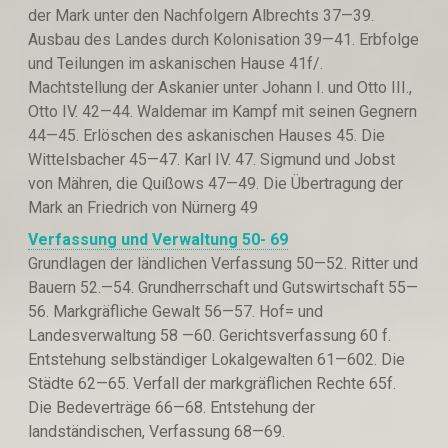
der Mark unter den Nachfolgern Albrechts 37—39.
Ausbau des Landes durch Kolonisation 39—41. Erbfolge
und Teilungen im askanischen Hause 41f/.
Machtstellung der Askanier unter Johann I. und Otto III.,
Otto IV. 42—44. Waldemar im Kampf mit seinen Gegnern
44—45. Erlöschen des askanischen Hauses 45. Die
Wittelsbacher 45—47. Karl IV. 47. Sigmund und Jobst
von Mähren, die Quißows 47—49. Die Übertragung der
Mark an Friedrich von Nürnerg 49
Verfassung und Verwalt
u
ng 50- 69
Grundlagen der ländlichen Verfassung 50—52. Ritter und
Bauern 52.—54. Grundherrschaft und Gutswirtschaft 55—
56. Markgräfliche Gewalt 56—57. Hof= und
Landesverwaltung 58 —60. Gerichtsverfassung 60 f.
Entstehung selbständiger Lokalgewalten 61—602. Die
Städte 62—65. Verfall der markgräflichen Rechte 65f.
Die Bedeverträge 66—68. Entstehung der
landständischen, Verfassung 68—69.