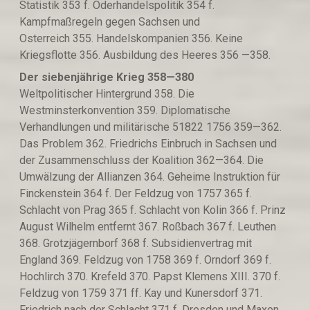
Statistik 353 f. Oderhandelspolitik 354 f.
Kampfmaßregeln gegen Sachsen und
Osterreich 355. Handelskompanien 356. Keine
Kriegsflotte 356. Ausbildung des Heeres 356 —358.
Der siebenjährige Krieg 358—380
Weltpolitischer Hintergrund 358. Die
Westminsterkonvention 359. Diplomatische
Verhandlungen und militärische 51822 1756 359—362.
Das Problem 362. Friedrichs Einbruch in Sachsen und
der Zusammenschluss der Koalition 362—364. Die
Umwälzung der Allianzen 364. Geheime Instruktion für
Finckenstein 364 f. Der Feldzug von 1757 365 f.
Schlacht von Prag 365 f. Schlacht von Kolin 366 f. Prinz
August Wilhelm entfernt 367. Roßbach 367 f. Leuthen
368. Grotzjägernborf 368 f. Subsidienvertrag mit
England 369. Feldzug von 1758 369 f. Orndorf 369 f.
Hochlirch 370. Krefeld 370. Papst Klemens XIII. 370 f.
Feldzug von 1759 371 ff. Kay und Kunersdorf 371.
Friedrich nach der Schlacht 371 f. Dresden und Maxen