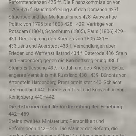
Reformtendenzen 425 ff. Die Finanzkommission von
1798 426 f. Bauernbefreiung auf den Domänen 427f.
Struensee und der Merkantilismus 428. Auswärtige
Politik von 1795 bis 1803 428—429. Verträge von
Potsdam (1804), Schönbrunn (1805), Paris (1806) 429—
431. Der Ursprung des Krieges von 1806 431—
433.Jena und Auerstedt 433 f. Verhandlungen über
Frieden und Waffenstillstand 434 f. Osterode 436. Stein
und Hardenberg gegen die Kabinettsregierung 486 f.
Steins Entlassung 437. Fortführung des Krieges: Eylau;
engeres Verhältnis mit Russland 438—439. Bündnis von
Artenstein Hardenberg Premierminister 440. Schlacht
bei Friedland 440. Friede von Tilsit und Konvention von
Königsberg 440—442.
Die Reformen und die Vorbereitung der Erheb
u
ng
4
4
2—469
Steins zweites Ministerium; Personlikeit und
Reformideen 442—446. Die Männer der Reform, die
beiden Kommissionen 446—447. Steins Erhebungsplan