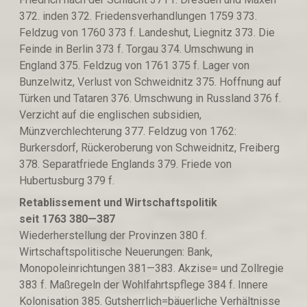
372. inden 372. Friedensverhandlungen 1759 373.
Feldzug von 1760 373 f. Landeshut, Liegnitz 373. Die
Feinde in Berlin 373 f. Torgau 374. Umschwung in
England 375. Feldzug von 1761 375 f. Lager von
Bunzelwitz, Verlust von Schweidnitz 375. Hoffnung auf
Türken und Tataren 376. Umschwung in Russland 376 f.
Verzicht auf die englischen subsidien,
Münzverchlechterung 377. Feldzug von 1762:
Burkersdorf, Rückeroberung von Schweidnitz, Freiberg
378. Separatfriede Englands 379. Friede von
Hubertusburg 379 f.
Retablissement und Wirtschaftspolitik
seit
1763
380—387
Wiederherstellung der Provinzen 380 f.
Wirtschaftspolitische Neuerungen: Bank,
Monopoleinrichtungen 381—383. Akzise= und Zollregie
383 f. Maßregeln der Wohlfahrtspflege 384 f. Innere
Kolonisation 385. Gutsherrlich=bäuerliche Verhältnisse