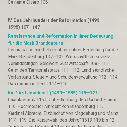
Beiname Cicero 106.
IV. Das Jahrhundert der Reformation (1499—
159
8
)
107—147
Renaissance und Reformation in ihrer Bedeutung
für die Mark Brandenburg
Renaissance und Reformation in ihrer Bedeutung für die
Mark Brandenburg 107—108. Wirtschaftlich=soziale
Veränderungen: Geldwert, Gutswirtschaft 108—111.
Geist des Territorialstaats 111—112. Land ständische
Verfassung, Steuer= und Schuldenverwaltung 112—114.
Das römische Recht 114—115.
Kurfürst Joachim I. (1499—1535
) 115—122
Charakteristik 115 f. Unterdrückung des Raubrittertums
116. Hochmeister Albrecht von Brandenburg 117.
Kardinal Albrecht, Erzbischof von Magdeburg und Mainz
117—119. Die Kaiserwahl des Jahre“ 1519 119 bis 12.
Toachim I. und Kardinal Albrecht in der Frage der