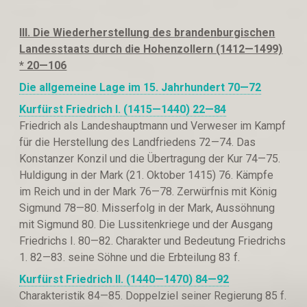
III. Die Wiederherstellung des br
a
ndenburgischen
Landes
s
taats durch die Hohenzollern (1412—1499)
* 20—106
Die allgemeine Lage im 15. Jahrhundert 70—
72
Kurfürst Friedrich I. (1415—
1440) 22—84
Friedrich als Landeshauptmann und Verweser im Kampf
für die Herstellung des Landfriedens 72—74. Das
Konstanzer Konzil und die Übertragung der Kur 74—75.
Huldigung in der Mark (21. Oktober 1415) 76. Kämpfe
im Reich und in der Mark 76—78. Zerwürfnis mit König
Sigmund 78—80. Misserfolg in der Mark, Aussöhnung
mit Sigmund 80. Die Lussitenkriege und der Ausgang
Friedrichs I. 80—82. Charakter und Bedeutung Friedrichs
1. 82—83. seine Söhne und die Erbteilung 83 f.
Kurfürst Friedrich II. (1440—1470)
84—92
Charakteristik 84—85. Doppelziel seiner Regierung 85 f.