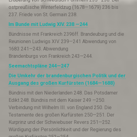
ostpreußische Winterfeldzug (1678—1679) 236 bis
237. Friede von St. Germain 238.
Im Bunde mit Ludwig XIV.
238 —244
Bündnisse mit Frankreich 2396ff. Brandeuburg und die
Reunionen Ludwigs XIV. 239—241 Abwendung von
1683 241—243. Abwendung
Brandenburgs von Frankreich 243—244.
S
eemachtspläne
244—247
Die Umkehr der brandenburgischen Politik und der
Ausgang des großen Kurfürsten (1684—1688)
Bündnis mit den Niederlanden 248. Das Potsdamer
Edikt 248. Bündnis mit dem Kaiser 249 —250.
Verbindung mit Wilhelm III. von England 250. Die
Testamente des großen Kurfürsten 250—251. Der
Kurprinz und der Schwiebuser Revers 251—252.
Würdigung der Persönlichkeit und der Regierung des
großen Kurfürsten 252—254.