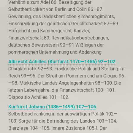
Verhältnis zum Adel 86. Beseitigung der
Selbstherrlichkeit von Berlin und Cölln 86—87.
Gewinnung, des landesherrlichen Kirchenregiments,
Einschränkung der geistlichen Gerichtsbarkeit 87—89.
Hofgericht und Kammergericht, Kanzlei,
Finanzwirtschaft 89. Revindikationbestrebungen,
deutsches Bewusstsein 90—91 Wißlingen der
pommerschen Unternehmung und Abdankung
Albrecht Achilles (Kurfürst 1470—1486)
92—102
Charakteristik 92—93. Fränkische Politik und Stellung im
Reich 93—96. Der Streit um Pommern und um Glogau 96
—98. Märkische Landes Angelegenheiten 98—100. Die
letzten Lebensjahre, die Finanzwirtschaft 100—101.
Dispositio Achillea 101—102.
Kurfürst Johann (1486—1499)
102—106
Selbstbeschränkung in der auswärtigen Politik 102—
103. Sorge für die Befriedung des Landes 103—104.
Bierziese 104—105. Innere Zustände 105 f. Der