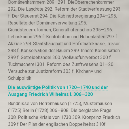
Domänenkammern 289—291. DieOberrechenkammer
292. Die Landräte 292. Reform der Stadtverfassung 293
f. Der Steuerrat 294. Die Kabinettsregierung 294—295.
Resultate der Domänenverwaltung 295.
Grundsteuerreformen, Generalhufenschos 295—296.
Lehnskanon 296 f. Kontribution und Nebenlasten 297 f.
Akzise 298. Staatshaushalt und Hofstaatskasse, Tresor
298 f. Konservation der Bauern 299. Innere Kolonisation
299 f. Getreidehandel 300. Wollausfuhrverbot 300 f.
Tuchmacherei 301. Reform des Zunftwesens 01—20.
Versuche zur Justizreform 303 f. Kirchen= und
Schulpolitik
Die auswärtige Politik von 1720—1740 und der
Ausgang Friedrich Wilhelms I.
306—320
Bündnisse von Herrenhausen (1725), Musterhausen
(1725) Berlin (1728) 306—808. Die bergische Frage
308. Politische Krisis von 1730 309. Kronprinz Friedrich
309 f Der Plan der englischen Doppelheirat 310f.