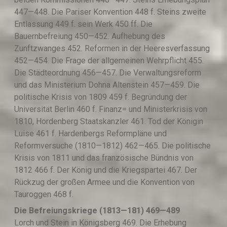
447—448. Die Pariser Konvention 448 f. Steins zweite
Entlassung 449 f. sein Werk 450 ff. Die
Bauernbefreiung 450—452. Aufhebung des
Zunftzwanges 452. Reformen in der Heeresverfassung
452—454. Die Frage der allgemeinen Wehrpflicht 455.
Die Städteordnung 456—457. Die Verwaltungsreform
und das Ministerium Dohna Altenstein 457—459. Die
politische Krisis von 1809 459 f. Begründung der
Universität Berlin 460 f. Finanz= und Ministerkrisis von
1810, Hordenberg Staatskanzler 461. Tod der Königin
Luise 461 f. Hardenbergs Reformpläne und
Reformversuche (1810—1812) 462—465. Die politische
Krisis von 1811 und das französische Bündnis von
1812 466 f. Der König und die Kriegspartei 467. Der
Rückzug der großen Armee und die Konvention von
Tauroggen 468 f.
Die Befreiungskriege (1813—181) 469—489
Lorch und Stein in Königsberg 469. Die Erhebung