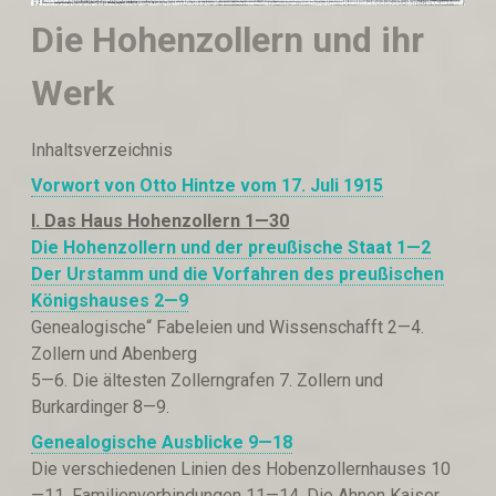
Die Hohenzollern und ihr
Werk
Inhaltsverzeichnis
Vorwort von Otto Hintze vom 17. Juli 1915
I
. Das Haus Hohenzollern 1—30
Die Hohenzollern und der preußische
S
t
a
at 1—2
Der Urstamm und die Vorfahren des preußischen
Königshauses 2—9
Genealogische“ Fabeleien und Wissenschafft 2—4.
Zollern und Abenberg
5—6. Die ältesten Zollerngrafen 7. Zollern und
Burkardinger 8—9.
Genealogische Ausbli
c
ke 9—18
Die verschiedenen Linien des Hobenzollernhauses 10
—11. Familienverbindungen 11—14. Die Ahnen Kaiser