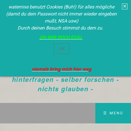
✕
waternixe benutzt Cookies (Buh!) für alles mögliche
(damit du dein Passwort nicht immer wieder eingeben
mußt, NSA usw)
Durch deinen Besuch stimmst du dem zu.
OH-MIR DOCH EGAL
Waternixe
OK
Die Wahrheit siegt immer - NEIN
DER BEVORMUNDUNG - alles
niemals bring mich hier weg
hinterfragen - selber forschen -
nichts glauben -
☰ MENÜ