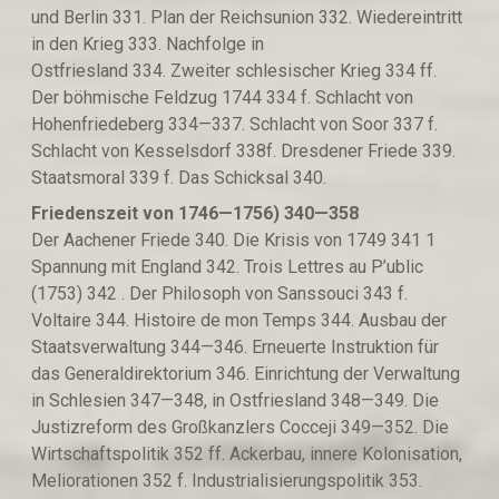
und Berlin 331. Plan der Reichsunion 332. Wiedereintritt
in den Krieg 333. Nachfolge in
Ostfriesland 334. Zweiter schlesischer Krieg 334 ff.
Der böhmische Feldzug 1744 334 f. Schlacht von
Hohenfriedeberg 334—337. Schlacht von Soor 337 f.
Schlacht von Kesselsdorf 338f. Dresdener Friede 339.
Staatsmoral 339 f. Das Schicksal 340.
Friedenszeit von 1746—17
5
6
)
340—358
Der Aachener Friede 340. Die Krisis von 1749 341 1
Spannung mit England 342. Trois Lettres au P’ublic
(1753) 342 . Der Philosoph von Sanssouci 343 f.
Voltaire 344. Histoire de mon Temps 344. Ausbau der
Staatsverwaltung 344—346. Erneuerte Instruktion für
das Generaldirektorium 346. Einrichtung der Verwaltung
in Schlesien 347—348, in Ostfriesland 348—349. Die
Justizreform des Großkanzlers Cocceji 349—352. Die
Wirtschaftspolitik 352 ff. Ackerbau, innere Kolonisation,
Meliorationen 352 f. Industrialisierungspolitik 353.