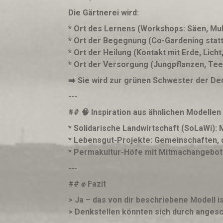
Die Gärtnerei wird:
* Ort des Lernens (Workshops: Säen, Mu
* Ort der Begegnung (Co-Gardening statt
* Ort der Heilung (Kontakt mit Erde, Lich
* Ort der Versorgung (Jungpflanzen, Te
➡️ Sie wird zur grünen Schwester der Den
---
## 🧠 Inspiration aus ähnlichen Modellen
* Solidarische Landwirtschaft (SoLaWi): M
* Lebensgut-Projekte: Gemeinschaften, di
* Permakultur-Höfe mit Mitmachangeboten
---
## ✊ Fazit
> Ja – das von dir beschriebene Modell i
> Denkstellen könnten sich durch angesch