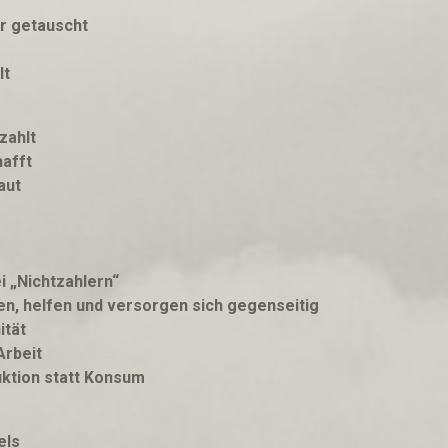
r getauscht
lt
zahlt
hafft
aut
i „Nichtzahlern“
nen, helfen und versorgen sich gegenseitig
ität
rbeit
uktion statt Konsum
els