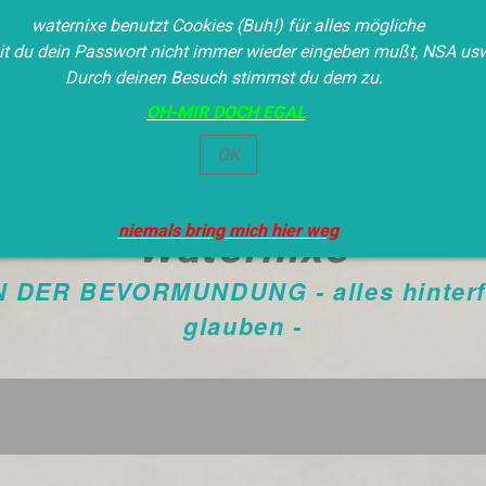
waternixe benutzt Cookies (Buh!) für alles mögliche
t du dein Passwort nicht immer wieder eingeben mußt, NSA us
Durch deinen Besuch stimmst du dem zu.
OH-MIR DOCH EGAL
OK
niemals bring mich hier weg
Waternixe
IN DER BEVORMUNDUNG - alles hinterfra
glauben -