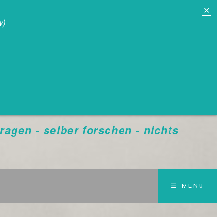
✕
w)
gen - selber forschen - nichts
☰ MENÜ