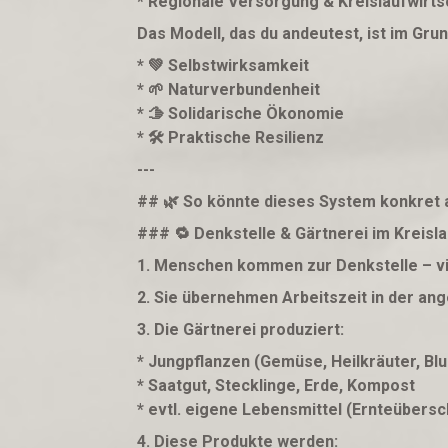
* Regionale Versorgung & Kreislaufwirt
Das Modell, das du andeutest, ist im Gr
* 💚 Selbstwirksamkeit
* 🌱 Naturverbundenheit
* 🫱 Solidarische Ökonomie
* 🛠 Praktische Resilienz
---
## 🌿 So könnte dieses System konkret
### 🔁 Denkstelle & Gärtnerei im Kreisla
1. Menschen kommen zur Denkstelle – vie
2. Sie übernehmen Arbeitszeit in der an
3. Die Gärtnerei produziert:
* Jungpflanzen (Gemüse, Heilkräuter, Bl
* Saatgut, Stecklinge, Erde, Kompost
* evtl. eigene Lebensmittel (Ernteübers
4. Diese Produkte werden: