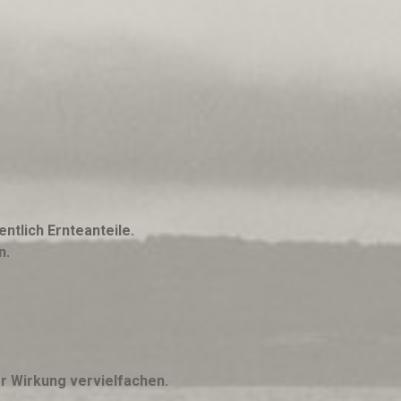
ntlich Ernteanteile.
n.
er Wirkung vervielfachen.