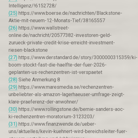
Intelligenz/!6152728/
(25)
https://www.boerse.de/nachrichten/Blackstone-
Aktie-mit-neuem-12-Monats-Tief/38165557
(26)
https://www.wallstreet-
online.de/nachricht/20577382-investoren-geld-
zurueck-private-credit-krise-erreicht-investment-
riesen-blackstone
(27)
https://www.derstandard.de/story/3000000315359/ki-
boom-stockt-fast-die-haelfte-der-fuer-2026-
geplanten-us-rechenzentren-ist-verspaetet
(28)
Siehe Anmerkung 8
(29)
https://www.maresmedia.se/rechenzentren-
unbeliebter-als-amazon-lagerhaeuser-umfrage-zeigt-
klare-praeferenz-der-anwohner/
(30)
https://www.rollingstone.de/bernie-sanders-aoc-
ki-rechenzentren-moratorium-3123203/
(31)
https://www.finanzwende.de/ueber-
uns/aktuelles/kevin-kuehnert-wird-bereichsleiter-fuer-