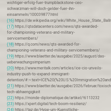
wichtiger-erfolg-fuer-trumpblackstone-ceo-
schwarzman-will-doch-gelder-fuer-ihn-
einsammeln/100039877.html
(16)
https://de.wikipedia.org/wiki/White_House_State_Bal
(17)
https://qtsdatacenters.com/news/qts-awarded-
for-championing-veterans-and-military-
servicemembers/
(18)
https://q.com/news/qts-awarded-for-
championing-veterans-and-military-servicemembers/
(19)
https://www.blaetter.de/ausgabe/2025/august/das-
ueberwachungsimperium
(20)
https://www.meritalk.com/articles/ice-cio-unveils-
industry-push-to-expand-immigrant-
detention/#:~:text=ICE%20(%20U.S.%20Immigration%20
(21)
https://www.blaetter.de/ausgabe/2026/februar/toxisc
tech-abhaengigkeit
(22)
https://monde-diplomatique.de/artikel/!6113232
(23)
https://xpert.digital/tech-boom-resilienz/
(24)
https://taz.de/Hype-um-Kuenstliche-