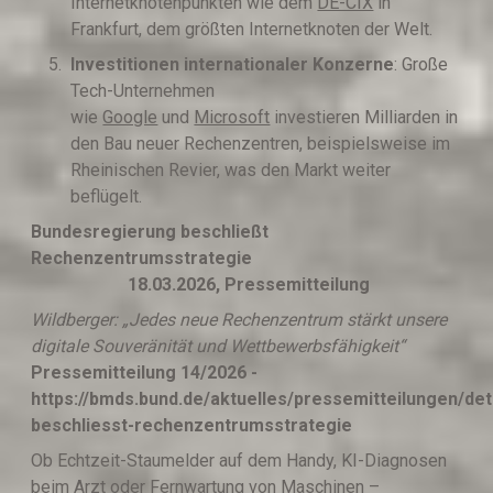
Internetknotenpunkten wie dem
DE-CIX
in
Frankfurt, dem größten Internetknoten der Welt.
Investitionen internationaler Konzerne
: Große
Tech-Unternehmen
wie
Google
und
Microsoft
investieren Milliarden in
den Bau neuer Rechenzentren, beispielsweise im
Rheinischen Revier, was den Markt weiter
beflügelt.
Bundesregierung beschließt
Rechenzentrumsstrategie
18.03.2026, Pressemitteilung
Wildberger: „Jedes neue Rechenzentrum stärkt unsere
digitale Souveränität und Wettbewerbsfähigkeit“
Pressemitteilung 14/2026 -
https://bmds.bund.de/aktuelles/pressemitteilungen/de
beschliesst-rechenzentrumsstrategie
Ob Echtzeit-Staumelder auf dem Handy, KI-Diagnosen
beim Arzt oder Fernwartung von Maschinen –