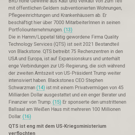
BRD hohe Gewinne aus Kauf und Verkauf von zum Teil
mit öffentlichen Geldern subventionierten Wohnungen,
Pflegeeinrichtungen und Krankenhäusern ab. Er
beschäftigt hier über 7000 MitarbeiterInnen in seinen
Portfoliounternehmungen.
(13)
Die in Hamm/Lippetal tätig gewordene Firma Quality
Technology Services (QTS) ist seit 2021 Bestandteil
von Blackstone. QTS betreibt 75 Rechenzentren in den
USA und Europa, ist auf Expansionskurs und unterhält
enge Verbindungen zur US-Regierung, die sich während
der zweiten Amtszeit von US-Präsident Trump weiter
intensiviert haben. Blackstones CEO Stephen
Schwarzman
(14)
ist mit einem Privatvermögen von 45
Milliarden Dollar ausgestattet und ein enger Berater und
Finanzier von Trump.
(15)
Er sponserte den umstrittenen
Ballsaal am Weißen Haus mit mehreren 100 Millionen
Dollar.
(16)
QTS ist eng mit dem US-Kriegsministerium
verflochten