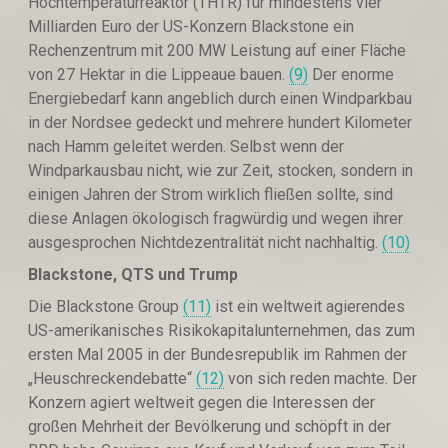
Hochtemperaturreaktor (THTR) für mindestens vier
Milliarden Euro der US-Konzern Blackstone ein
Rechenzentrum mit 200 MW Leistung auf einer Fläche
von 27 Hektar in die Lippeaue bauen.
(9)
Der enorme
Energiebedarf kann angeblich durch einen Windparkbau
in der Nordsee gedeckt und mehrere hundert Kilometer
nach Hamm geleitet werden. Selbst wenn der
Windparkausbau nicht, wie zur Zeit, stocken, sondern in
einigen Jahren der Strom wirklich fließen sollte, sind
diese Anlagen ökologisch fragwürdig und wegen ihrer
ausgesprochen Nichtdezentralität nicht nachhaltig.
(10)
Blackstone, QTS und Trump
Die Blackstone Group
(11)
ist ein weltweit agierendes
US-amerikanisches Risikokapitalunternehmen, das zum
ersten Mal 2005 in der Bundesrepublik im Rahmen der
„Heuschreckendebatte“
(12)
von sich reden machte. Der
Konzern agiert weltweit gegen die Interessen der
großen Mehrheit der Bevölkerung und schöpft in der