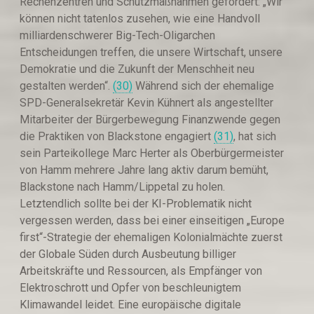
Rechenzentren und Schutzmaßnahmen gefordert: „Wir
können nicht tatenlos zusehen, wie eine Handvoll
milliardenschwerer Big-Tech-Oligarchen
Entscheidungen treffen, die unsere Wirtschaft, unsere
Demokratie und die Zukunft der Menschheit neu
gestalten werden“.
(30)
Während sich der ehemalige
SPD-Generalsekretär Kevin Kühnert als angestellter
Mitarbeiter der Bürgerbewegung Finanzwende gegen
die Praktiken von Blackstone engagiert
(31)
, hat sich
sein Parteikollege Marc Herter als Oberbürgermeister
von Hamm mehrere Jahre lang aktiv darum bemüht,
Blackstone nach Hamm/Lippetal zu holen.
Letztendlich sollte bei der KI-Problematik nicht
vergessen werden, dass bei einer einseitigen „Europe
first“-Strategie der ehemaligen Kolonialmächte zuerst
der Globale Süden durch Ausbeutung billiger
Arbeitskräfte und Ressourcen, als Empfänger von
Elektroschrott und Opfer von beschleunigtem
Klimawandel leidet. Eine europäische digitale