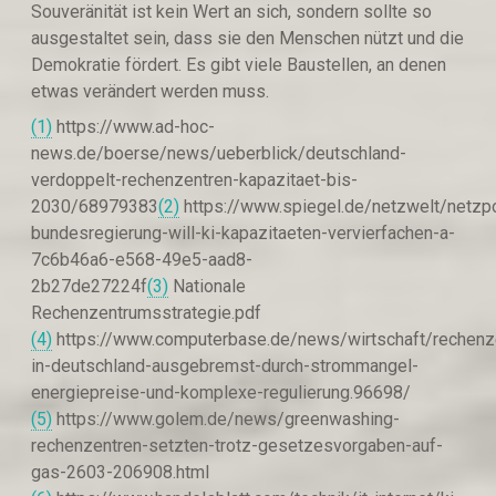
Souveränität ist kein Wert an sich, sondern sollte so
ausgestaltet sein, dass sie den Menschen nützt und die
Demokratie fördert. Es gibt viele Baustellen, an denen
etwas verändert werden muss.
(1)
https://www.ad-hoc-
news.de/boerse/news/ueberblick/deutschland-
verdoppelt-rechenzentren-kapazitaet-bis-
2030/68979383
(2)
https://www.spiegel.de/netzwelt/netzpo
bundesregierung-will-ki-kapazitaeten-vervierfachen-a-
7c6b46a6-e568-49e5-aad8-
2b27de27224f
(3)
Nationale
Rechenzentrumsstrategie.pdf
(4)
https://www.computerbase.de/news/wirtschaft/rechenz
in-deutschland-ausgebremst-durch-strommangel-
energiepreise-und-komplexe-regulierung.96698/
(5)
https://www.golem.de/news/greenwashing-
rechenzentren-setzten-trotz-gesetzesvorgaben-auf-
gas-2603-206908.html