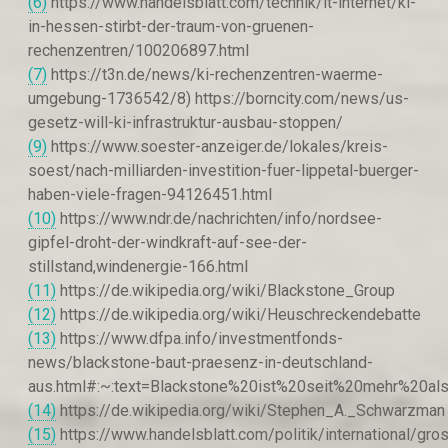
(6)
https://www.handelsblatt.com/technik/it-internet/ki-
in-hessen-stirbt-der-traum-von-gruenen-
rechenzentren/100206897.html
(7)
https://t3n.de/news/ki-rechenzentren-waerme-
umgebung-1736542/8) https://borncity.com/news/us-
gesetz-will-ki-infrastruktur-ausbau-stoppen/
(9)
https://www.soester-anzeiger.de/lokales/kreis-
soest/nach-milliarden-investition-fuer-lippetal-buerger-
haben-viele-fragen-94126451.html
(10)
https://www.ndr.de/nachrichten/info/nordsee-
gipfel-droht-der-windkraft-auf-see-der-
stillstand,windenergie-166.html
(11)
https://de.wikipedia.org/wiki/Blackstone_Group
(12)
https://de.wikipedia.org/wiki/Heuschreckendebatte
(13)
https://www.dfpa.info/investmentfonds-
news/blackstone-baut-praesenz-in-deutschland-
aus.html#:~:text=Blackstone%20ist%20seit%20mehr%20al
(14)
https://de.wikipedia.org/wiki/Stephen_A._Schwarzman
(15)
https://www.handelsblatt.com/politik/international/gr