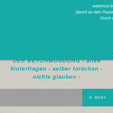
waternixe b
(damit du dein Pass
Durch 
Waternixe
Die Wahrheit siegt immer - NEIN
DER BEVORMUNDUNG - alles
hinterfragen - selber forschen -
nichts glauben -
☰ MENÜ